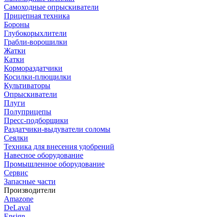
Самоходные опрыскиватели
Прицепная техника
Бороны
Глубокорыхлители
Грабли-ворошилки
Жатки
Катки
Кормораздатчики
Косилки-плющилки
Культиваторы
Опрыскиватели
Плуги
Полуприцепы
Пресс-подборщики
Раздатчики-выдуватели соломы
Сеялки
Техника для внесения удобрений
Навесное оборудование
Промышленное оборудование
Сервис
Запасные части
Производители
Amazone
DeLaval
Ensign