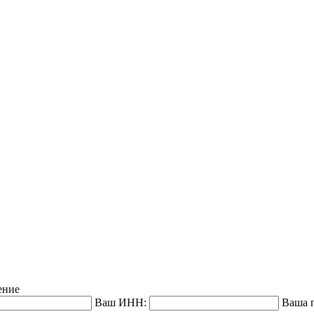
ение
Ваш ИНН:
Ваша п