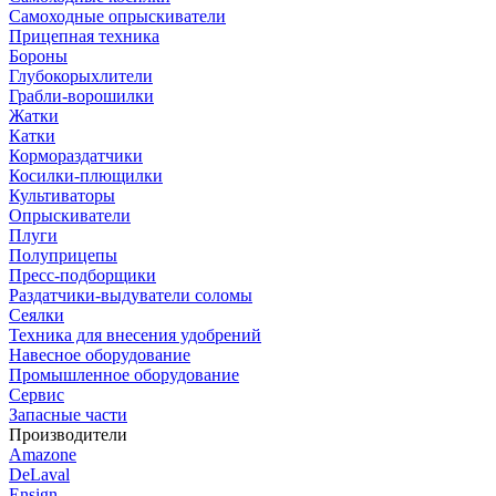
Самоходные опрыскиватели
Прицепная техника
Бороны
Глубокорыхлители
Грабли-ворошилки
Жатки
Катки
Кормораздатчики
Косилки-плющилки
Культиваторы
Опрыскиватели
Плуги
Полуприцепы
Пресс-подборщики
Раздатчики-выдуватели соломы
Сеялки
Техника для внесения удобрений
Навесное оборудование
Промышленное оборудование
Сервис
Запасные части
Производители
Amazone
DeLaval
Ensign