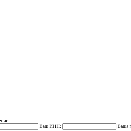
ение
Ваш ИНН:
Ваша п