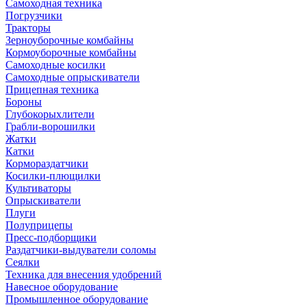
Самоходная техника
Погрузчики
Тракторы
Зерноуборочные комбайны
Кормоуборочные комбайны
Самоходные косилки
Самоходные опрыскиватели
Прицепная техника
Бороны
Глубокорыхлители
Грабли-ворошилки
Жатки
Катки
Кормораздатчики
Косилки-плющилки
Культиваторы
Опрыскиватели
Плуги
Полуприцепы
Пресс-подборщики
Раздатчики-выдуватели соломы
Сеялки
Техника для внесения удобрений
Навесное оборудование
Промышленное оборудование