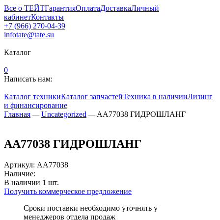
Все о ТЕЙТ
Гарантия
Оплата
Доставка
Личный
кабинет
Контакты
+7 (966) 270-04-39
infotate@tate.su
Каталог
0
Написать нам:
Каталог техники
Каталог запчастей
Техника в наличии
Лизинг
и финансирование
Главная
—
Uncategorized
—
AA77038 ГИДРОШЛАНГ
AA77038 ГИДРОШЛАНГ
Артикул
:
AA77038
Наличие:
В наличии
1
шт.
Получить коммерческое предложение
Сроки поставки необходимо уточнять у
менеджеров отдела продаж