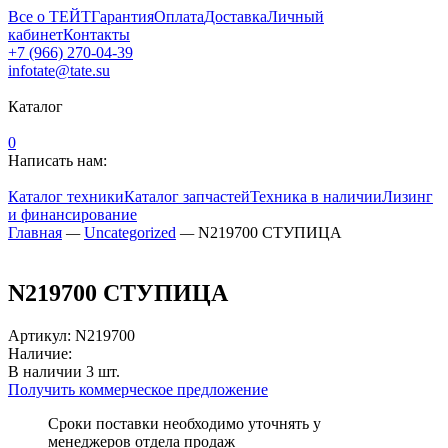
Все о ТЕЙТ
Гарантия
Оплата
Доставка
Личный
кабинет
Контакты
+7 (966) 270-04-39
infotate@tate.su
Каталог
0
Написать нам:
Каталог техники
Каталог запчастей
Техника в наличии
Лизинг
и финансирование
Главная
—
Uncategorized
—
N219700 СТУПИЦА
N219700 СТУПИЦА
Артикул
:
N219700
Наличие:
В наличии
3
шт.
Получить коммерческое предложение
Сроки поставки необходимо уточнять у
менеджеров отдела продаж