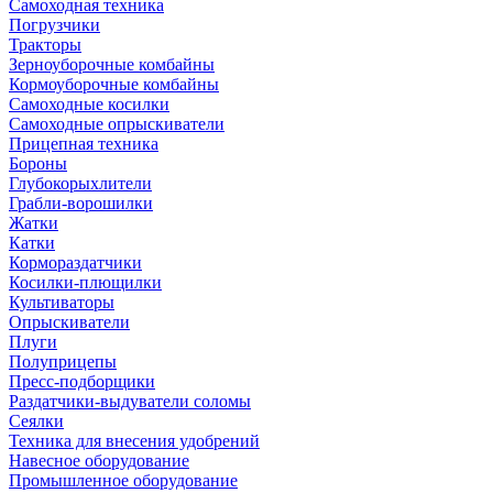
Самоходная техника
Погрузчики
Тракторы
Зерноуборочные комбайны
Кормоуборочные комбайны
Самоходные косилки
Самоходные опрыскиватели
Прицепная техника
Бороны
Глубокорыхлители
Грабли-ворошилки
Жатки
Катки
Кормораздатчики
Косилки-плющилки
Культиваторы
Опрыскиватели
Плуги
Полуприцепы
Пресс-подборщики
Раздатчики-выдуватели соломы
Сеялки
Техника для внесения удобрений
Навесное оборудование
Промышленное оборудование