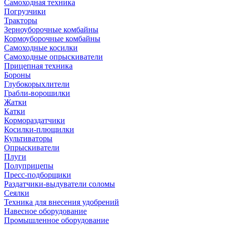
Самоходная техника
Погрузчики
Тракторы
Зерноуборочные комбайны
Кормоуборочные комбайны
Самоходные косилки
Самоходные опрыскиватели
Прицепная техника
Бороны
Глубокорыхлители
Грабли-ворошилки
Жатки
Катки
Кормораздатчики
Косилки-плющилки
Культиваторы
Опрыскиватели
Плуги
Полуприцепы
Пресс-подборщики
Раздатчики-выдуватели соломы
Сеялки
Техника для внесения удобрений
Навесное оборудование
Промышленное оборудование