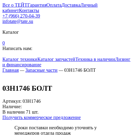
Все о ТЕЙТ
Гарантия
Оплата
Доставка
Личный
кабинет
Контакты
+7 (966) 270-04-39
infotate@tate.su
Каталог
0
Написать нам:
Каталог техники
Каталог запчастей
Техника в наличии
Лизинг
и финансирование
Главная
—
Запасные части
—
03H1746 БОЛТ
03H1746 БОЛТ
Артикул
:
03H1746
Наличие:
В наличии
71
шт.
Получить коммерческое предложение
Сроки поставки необходимо уточнять у
менеджеров отдела продаж