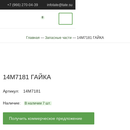
+7 (966) 270-04-39
infotate@tate.su
0
Главная
—
Запасные части
—
14M7181 ГАЙКА
14M7181 ГАЙКА
Артикул
:
14M7181
Наличие:
В наличии
7
шт.
Получить коммерческое предложение