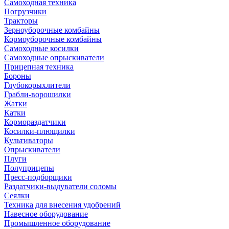
Самоходная техника
Погрузчики
Тракторы
Зерноуборочные комбайны
Кормоуборочные комбайны
Самоходные косилки
Самоходные опрыскиватели
Прицепная техника
Бороны
Глубокорыхлители
Грабли-ворошилки
Жатки
Катки
Кормораздатчики
Косилки-плющилки
Культиваторы
Опрыскиватели
Плуги
Полуприцепы
Пресс-подборщики
Раздатчики-выдуватели соломы
Сеялки
Техника для внесения удобрений
Навесное оборудование
Промышленное оборудование