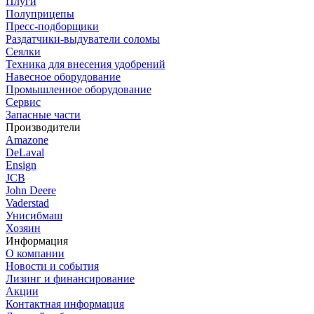
Плуги
Полуприцепы
Пресс-подборщики
Раздатчики-выдуватели соломы
Сеялки
Техника для внесения удобрений
Навесное оборудование
Промышленное оборудование
Сервис
Запасные части
Производители
Amazone
DeLaval
Ensign
JCB
John Deere
Vaderstad
Унисибмаш
Хозяин
Информация
О компании
Новости и события
Лизинг и финансирование
Акции
Контактная информация