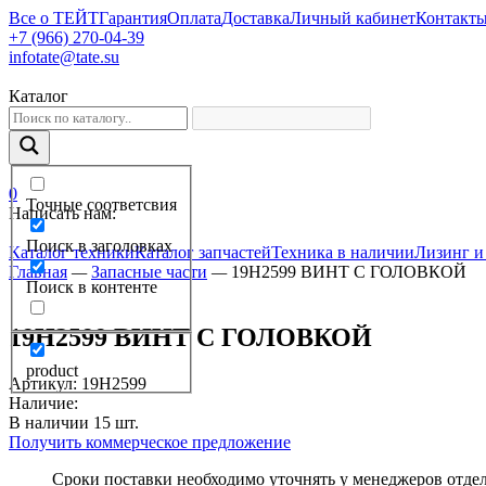
Все о ТЕЙТ
Гарантия
Оплата
Доставка
Личный кабинет
Контакт
+7 (966) 270-04-39
infotate@tate.su
Каталог
0
Точные соответсвия
Написать нам:
Поиск в заголовках
Каталог техники
Каталог запчастей
Техника в наличии
Лизинг и
Главная
—
Запасные части
—
19H2599 ВИНТ С ГОЛОВКОЙ
Поиск в контенте
19H2599 ВИНТ С ГОЛОВКОЙ
product
Артикул
:
19H2599
Наличие:
В наличии
15
шт.
Получить коммерческое предложение
Сроки поставки необходимо уточнять у менеджеров отде