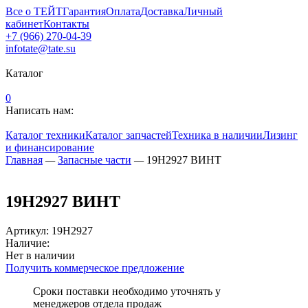
Все о ТЕЙТ
Гарантия
Оплата
Доставка
Личный
кабинет
Контакты
+7 (966) 270-04-39
infotate@tate.su
Каталог
0
Написать нам:
Каталог техники
Каталог запчастей
Техника в наличии
Лизинг
и финансирование
Главная
—
Запасные части
—
19H2927 ВИНТ
19H2927 ВИНТ
Артикул
:
19H2927
Наличие:
Нет в наличии
Получить коммерческое предложение
Сроки поставки необходимо уточнять у
менеджеров отдела продаж