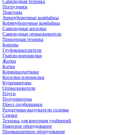
Самоходная техника
Погрузчики
Тракторы
Зерноуборочные комбайны
Кормоуборочные комбайны
Самоходные косилки
Самоходные опрыскиватели
Прицепная техника
Бороны
Глубокорыхлители
Грабли-ворошилки
Жатки
Катки
Кормораздатчики
Косилки-плющилки
Культиваторы
Опрыскиватели
Плуги
Полуприцепы
Пресс-подборщики
Раздатчики-выдуватели соломы
Сеялки
Техника для внесения удобрений
Навесное оборудование
Промышленное оборудование