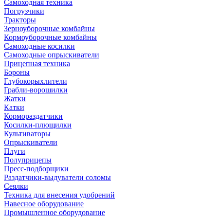
Самоходная техника
Погрузчики
Тракторы
Зерноуборочные комбайны
Кормоуборочные комбайны
Самоходные косилки
Самоходные опрыскиватели
Прицепная техника
Бороны
Глубокорыхлители
Грабли-ворошилки
Жатки
Катки
Кормораздатчики
Косилки-плющилки
Культиваторы
Опрыскиватели
Плуги
Полуприцепы
Пресс-подборщики
Раздатчики-выдуватели соломы
Сеялки
Техника для внесения удобрений
Навесное оборудование
Промышленное оборудование