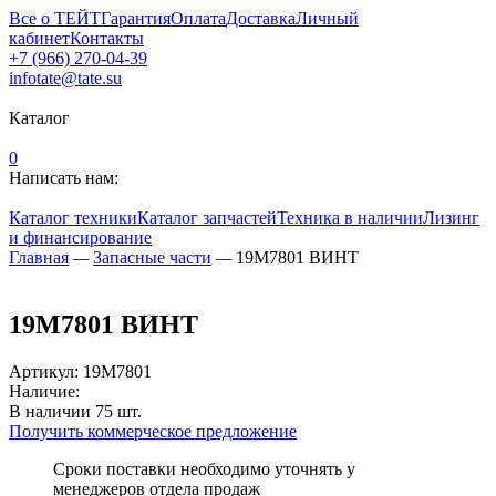
Все о ТЕЙТ
Гарантия
Оплата
Доставка
Личный
кабинет
Контакты
+7 (966) 270-04-39
infotate@tate.su
Каталог
0
Написать нам:
Каталог техники
Каталог запчастей
Техника в наличии
Лизинг
и финансирование
Главная
—
Запасные части
—
19M7801 ВИНТ
19M7801 ВИНТ
Артикул
:
19M7801
Наличие:
В наличии
75
шт.
Получить коммерческое предложение
Сроки поставки необходимо уточнять у
менеджеров отдела продаж