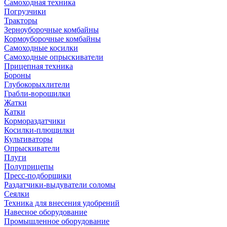
Самоходная техника
Погрузчики
Тракторы
Зерноуборочные комбайны
Кормоуборочные комбайны
Самоходные косилки
Самоходные опрыскиватели
Прицепная техника
Бороны
Глубокорыхлители
Грабли-ворошилки
Жатки
Катки
Кормораздатчики
Косилки-плющилки
Культиваторы
Опрыскиватели
Плуги
Полуприцепы
Пресс-подборщики
Раздатчики-выдуватели соломы
Сеялки
Техника для внесения удобрений
Навесное оборудование
Промышленное оборудование