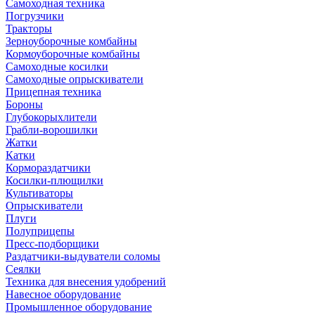
Самоходная техника
Погрузчики
Тракторы
Зерноуборочные комбайны
Кормоуборочные комбайны
Самоходные косилки
Самоходные опрыскиватели
Прицепная техника
Бороны
Глубокорыхлители
Грабли-ворошилки
Жатки
Катки
Кормораздатчики
Косилки-плющилки
Культиваторы
Опрыскиватели
Плуги
Полуприцепы
Пресс-подборщики
Раздатчики-выдуватели соломы
Сеялки
Техника для внесения удобрений
Навесное оборудование
Промышленное оборудование