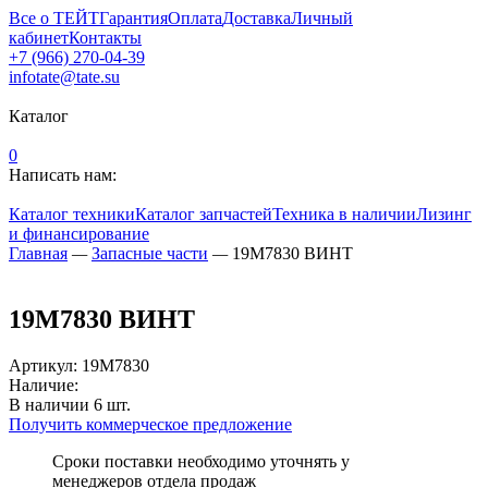
Все о ТЕЙТ
Гарантия
Оплата
Доставка
Личный
кабинет
Контакты
+7 (966) 270-04-39
infotate@tate.su
Каталог
0
Написать нам:
Каталог техники
Каталог запчастей
Техника в наличии
Лизинг
и финансирование
Главная
—
Запасные части
—
19M7830 ВИНТ
19M7830 ВИНТ
Артикул
:
19M7830
Наличие:
В наличии
6
шт.
Получить коммерческое предложение
Сроки поставки необходимо уточнять у
менеджеров отдела продаж