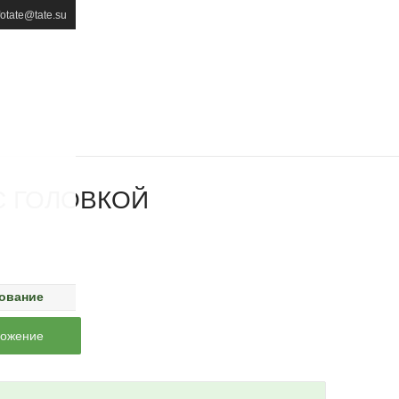
fotate@tate.su
С ГОЛОВКОЙ
рование
ложение