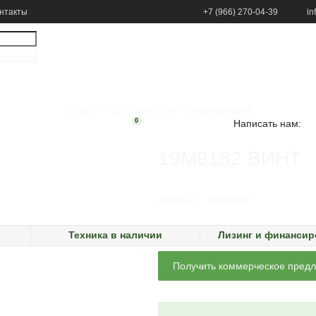
нтакты
+7 (966) 270-04-39
in
Главная
—
Запасные части
—
19M9182 ВИНТ
0
Написать нам:
19M9182 ВИНТ
Артикул
:
19M9182
Наличие:
В наличии
8
шт.
Техника в наличии
Лизинг и финанси
Получить коммерческое пред