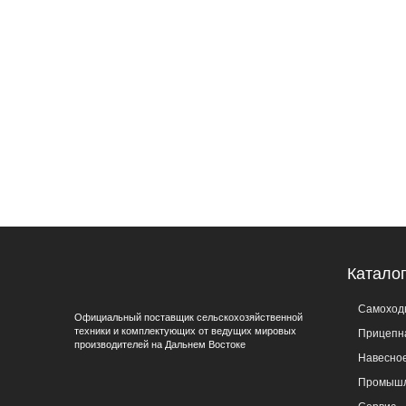
Катало
Самоход
Официальный поставщик сельскохозяйственной
техники и комплектующих от ведущих мировых
Прицепн
производителей на Дальнем Востоке
Навесно
Промышл