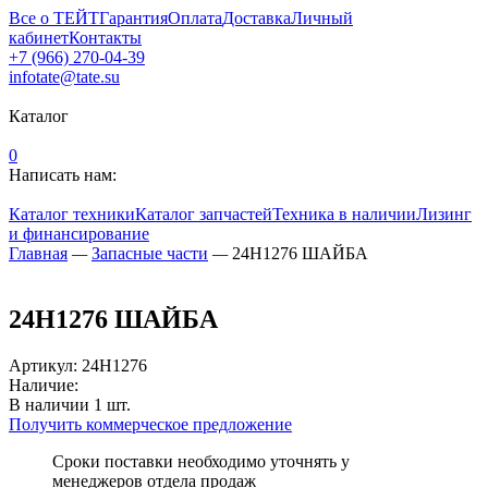
Все о ТЕЙТ
Гарантия
Оплата
Доставка
Личный
кабинет
Контакты
+7 (966) 270-04-39
infotate@tate.su
Каталог
0
Написать нам:
Каталог техники
Каталог запчастей
Техника в наличии
Лизинг
и финансирование
Главная
—
Запасные части
—
24H1276 ШАЙБА
24H1276 ШАЙБА
Артикул
:
24H1276
Наличие:
В наличии
1
шт.
Получить коммерческое предложение
Сроки поставки необходимо уточнять у
менеджеров отдела продаж