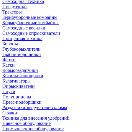
Самоходная техника
Погрузчики
Тракторы
Зерноуборочные комбайны
Кормоуборочные комбайны
Самоходные косилки
Самоходные опрыскиватели
Прицепная техника
Бороны
Глубокорыхлители
Грабли-ворошилки
Жатки
Катки
Кормораздатчики
Косилки-плющилки
Культиваторы
Опрыскиватели
Плуги
Полуприцепы
Пресс-подборщики
Раздатчики-выдуватели соломы
Сеялки
Техника для внесения удобрений
Навесное оборудование
Промышленное оборудование