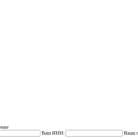
ение
Ваш ИНН:
Ваша п