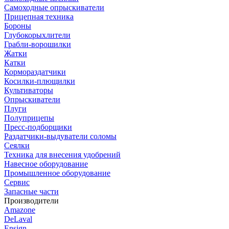
Самоходные опрыскиватели
Прицепная техника
Бороны
Глубокорыхлители
Грабли-ворошилки
Жатки
Катки
Кормораздатчики
Косилки-плющилки
Культиваторы
Опрыскиватели
Плуги
Полуприцепы
Пресс-подборщики
Раздатчики-выдуватели соломы
Сеялки
Техника для внесения удобрений
Навесное оборудование
Промышленное оборудование
Сервис
Запасные части
Производители
Amazone
DeLaval
Ensign