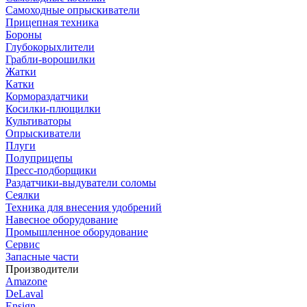
Самоходные опрыскиватели
Прицепная техника
Бороны
Глубокорыхлители
Грабли-ворошилки
Жатки
Катки
Кормораздатчики
Косилки-плющилки
Культиваторы
Опрыскиватели
Плуги
Полуприцепы
Пресс-подборщики
Раздатчики-выдуватели соломы
Сеялки
Техника для внесения удобрений
Навесное оборудование
Промышленное оборудование
Сервис
Запасные части
Производители
Amazone
DeLaval
Ensign