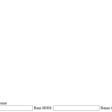
ение
Ваш ИНН:
Ваша п