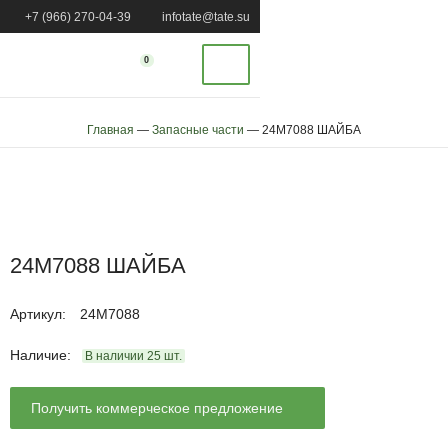
+7 (966) 270-04-39
infotate@tate.su
0
Главная
—
Запасные части
—
24M7088 ШАЙБА
24M7088 ШАЙБА
Артикул
:
24M7088
Наличие:
В наличии
25
шт.
Получить коммерческое предложение