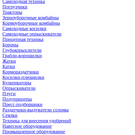
Самоходная техника
Погрузчики
Тракторы
Зерноуборочные комбайны
Кормоуборочные комбайны
Самоходные косилки
Самоходные опрыскиватели
Прицепная техника
Бороны
Глубокорыхлители
Грабли-ворошилки
Жатки
Катки
Кормораздатчики
Косилки-плющилки
Культиваторы
Опрыскиватели
Плуги
Полуприцепы
Пресс-подборщики
Раздатчики-выдуватели соломы
Сеялки
Техника для внесения удобрений
Навесное оборудование
Промышленное оборудование