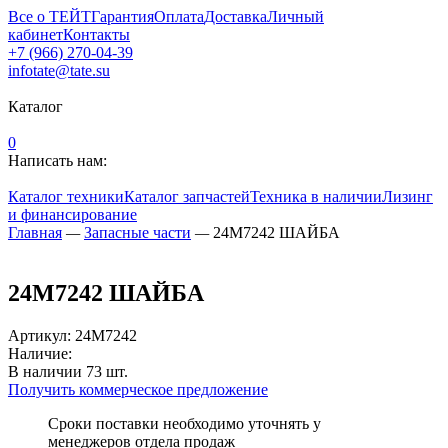
Все о ТЕЙТ
Гарантия
Оплата
Доставка
Личный
кабинет
Контакты
+7 (966) 270-04-39
infotate@tate.su
Каталог
0
Написать нам:
Каталог техники
Каталог запчастей
Техника в наличии
Лизинг
и финансирование
Главная
—
Запасные части
—
24M7242 ШАЙБА
24M7242 ШАЙБА
Артикул
:
24M7242
Наличие:
В наличии
73
шт.
Получить коммерческое предложение
Сроки поставки необходимо уточнять у
менеджеров отдела продаж