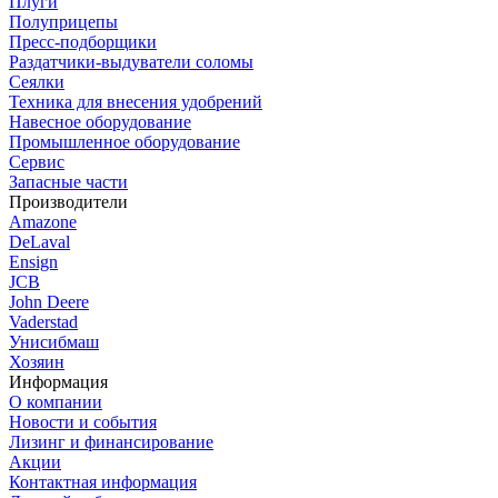
Плуги
Полуприцепы
Пресс-подборщики
Раздатчики-выдуватели соломы
Сеялки
Техника для внесения удобрений
Навесное оборудование
Промышленное оборудование
Сервис
Запасные части
Производители
Amazone
DeLaval
Ensign
JCB
John Deere
Vaderstad
Унисибмаш
Хозяин
Информация
О компании
Новости и события
Лизинг и финансирование
Акции
Контактная информация