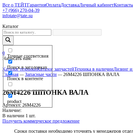
Все о ТЕЙТ
Гарантия
Оплата
Доставка
Личный кабинет
Контакт
+7 (966) 270-04-39
infotate@tate.su
Каталог
0
Точные соответсвия
Написать нам:
Поиск в заголовках
Каталог техники
Каталог запчастей
Техника в наличии
Лизинг и
Главная
—
Запасные части
—
26M4226 ШПОНКА ВАЛА
Поиск в контенте
26M4226 ШПОНКА ВАЛА
product
Артикул
:
26M4226
Наличие:
В наличии
1
шт.
Получить коммерческое предложение
Сроки поставки необходимо уточнять у менеджеров отде