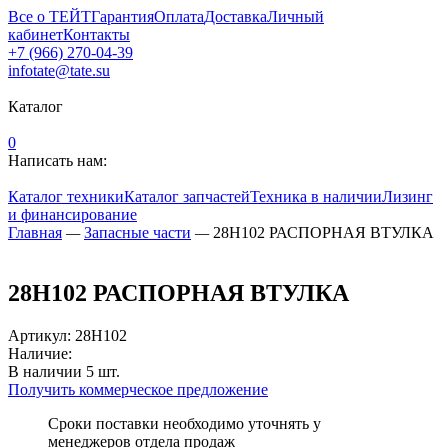
Все о ТЕЙТ
Гарантия
Оплата
Доставка
Личный
кабинет
Контакты
+7 (966) 270-04-39
infotate@tate.su
Каталог
0
Написать нам:
Каталог техники
Каталог запчастей
Техника в наличии
Лизинг
и финансирование
Главная
—
Запасные части
—
28H102 РАСПОРНАЯ ВТУЛКА
28H102 РАСПОРНАЯ ВТУЛКА
Артикул
:
28H102
Наличие:
В наличии
5
шт.
Получить коммерческое предложение
Сроки поставки необходимо уточнять у
менеджеров отдела продаж