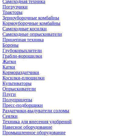
Самоходная техника
Погрузчики
Тракторы
Зерноуборочные комбайны
Кормоуборочные комбайны
Самоходные косилки
Самоходные опрыскиватели
Прицепная техника
Бороны
Глубокорыхлители
Грабли-ворошилки
Жатки
Катки
Кормораздатчики
Косилки-плющилки
Культиваторы
Опрыскиватели
Плуги
Полуприцепы
Пресс-подборщики
Раздатчики-выдуватели соломы
Сеялки
Техника для внесения удобрений
Навесное оборудование
Промышленное оборудование