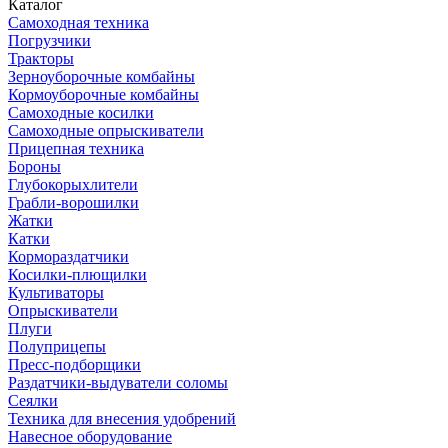
Каталог
Самоходная техника
Погрузчики
Тракторы
Зерноуборочные комбайны
Кормоуборочные комбайны
Самоходные косилки
Самоходные опрыскиватели
Прицепная техника
Бороны
Глубокорыхлители
Грабли-ворошилки
Жатки
Катки
Кормораздатчики
Косилки-плющилки
Культиваторы
Опрыскиватели
Плуги
Полуприцепы
Пресс-подборщики
Раздатчики-выдуватели соломы
Сеялки
Техника для внесения удобрений
Навесное оборудование