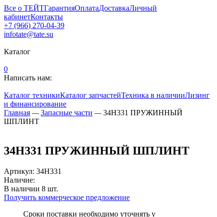
Все о ТЕЙТ
Гарантия
Оплата
Доставка
Личный
кабинет
Контакты
+7 (966) 270-04-39
infotate@tate.su
Каталог
0
Написать нам:
Каталог техники
Каталог запчастей
Техника в наличии
Лизинг
и финансирование
Главная
—
Запасные части
—
34H331 ПРУЖИННЫЙ
ШПЛИНТ
34H331 ПРУЖИННЫЙ ШПЛИНТ
Артикул
:
34H331
Наличие:
В наличии
8
шт.
Получить коммерческое предложение
Сроки поставки необходимо уточнять у