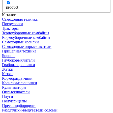
product
Каталог
Самоходная техника
Погрузчики
Тракторы
Зерноуборочные комбайны
Кормоуборочные комбайны
Самоходные косилки
Самоходные опрыскиватели
Прицепная техника
Бороны
Глубокорыхлители
Грабли-ворошилки
Жатки
Катки
Кормораздатчики
Косилки-плющилки
Культиваторы
Опрыскиватели
Плуги
Полуприцепы
Пресс-подборщики
Раздатчики-выдуватели соломы