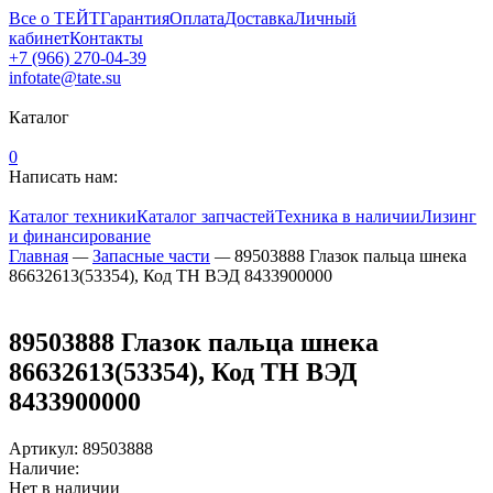
Все о ТЕЙТ
Гарантия
Оплата
Доставка
Личный
кабинет
Контакты
+7 (966) 270-04-39
infotate@tate.su
Каталог
0
Написать нам:
Каталог техники
Каталог запчастей
Техника в наличии
Лизинг
и финансирование
Главная
—
Запасные части
—
89503888 Глазок пальца шнека
86632613(53354), Код ТН ВЭД 8433900000
89503888 Глазок пальца шнека
86632613(53354), Код ТН ВЭД
8433900000
Артикул
:
89503888
Наличие:
Нет в наличии