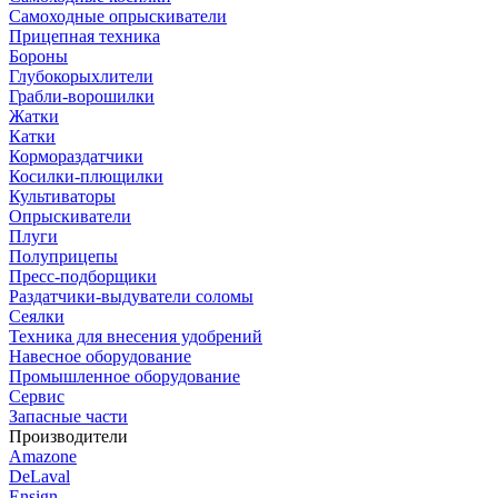
Самоходные опрыскиватели
Прицепная техника
Бороны
Глубокорыхлители
Грабли-ворошилки
Жатки
Катки
Кормораздатчики
Косилки-плющилки
Культиваторы
Опрыскиватели
Плуги
Полуприцепы
Пресс-подборщики
Раздатчики-выдуватели соломы
Сеялки
Техника для внесения удобрений
Навесное оборудование
Промышленное оборудование
Сервис
Запасные части
Производители
Amazone
DeLaval
Ensign