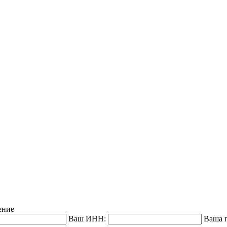
ение
Ваш ИНН:
Ваша п