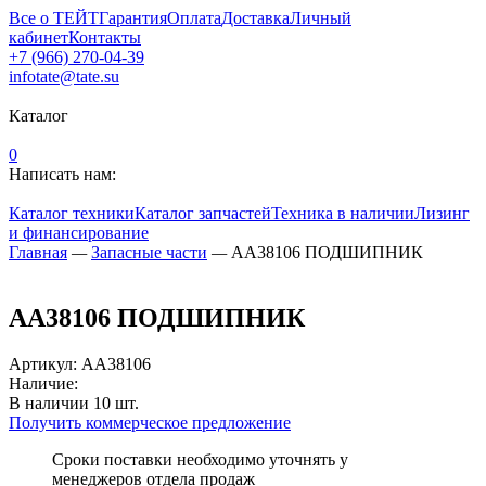
Все о ТЕЙТ
Гарантия
Оплата
Доставка
Личный
кабинет
Контакты
+7 (966) 270-04-39
infotate@tate.su
Каталог
0
Написать нам:
Каталог техники
Каталог запчастей
Техника в наличии
Лизинг
и финансирование
Главная
—
Запасные части
—
AA38106 ПОДШИПНИК
AA38106 ПОДШИПНИК
Артикул
:
AA38106
Наличие:
В наличии
10
шт.
Получить коммерческое предложение
Сроки поставки необходимо уточнять у
менеджеров отдела продаж