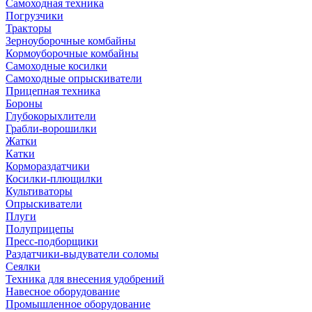
Самоходная техника
Погрузчики
Тракторы
Зерноуборочные комбайны
Кормоуборочные комбайны
Самоходные косилки
Самоходные опрыскиватели
Прицепная техника
Бороны
Глубокорыхлители
Грабли-ворошилки
Жатки
Катки
Кормораздатчики
Косилки-плющилки
Культиваторы
Опрыскиватели
Плуги
Полуприцепы
Пресс-подборщики
Раздатчики-выдуватели соломы
Сеялки
Техника для внесения удобрений
Навесное оборудование
Промышленное оборудование