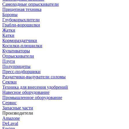
Самоходные опрыскиватели
Прицепная техника
Бороны
Глубокорыхлители
Грабли-ворошилки
Жатки
Катки
Кормораздатчики
Косилки-плющилки
Культиваторы
Опрыскиватели
Плуги
Полуприцепы
Пресс-подборщики
Раздатчики-выдуватели соломы
Сеялки
Техника для внесения удобрений
Навесное оборудование
Промышленное оборудование
Сервис
Запасные части
Производители
Amazone
DeLaval
Ensign