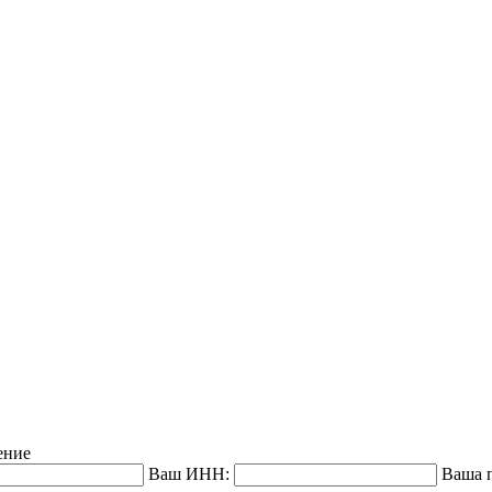
ение
Ваш ИНН:
Ваша п