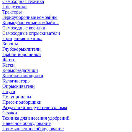
Самоходная техника
Погрузчики
Тракторы
Зерноуборочные комбайны
Кормоуборочные комбайны
Самоходные косилки
Самоходные опрыскиватели
Прицепная техника
Бороны
Глубокорыхлители
Грабли-ворошилки
Жатки
Катки
Кормораздатчики
Косилки-плющилки
Культиваторы
Опрыскиватели
Плуги
Полуприцепы
Пресс-подборщики
Раздатчики-выдуватели соломы
Сеялки
Техника для внесения удобрений
Навесное оборудование
Промышленное оборудование