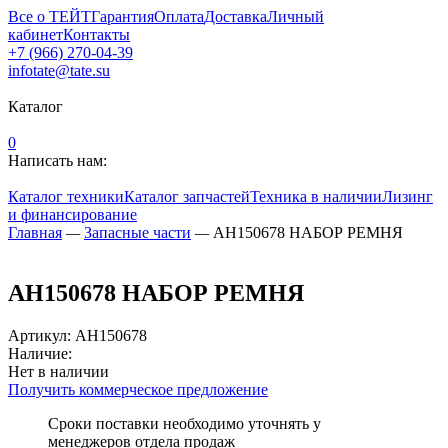
Все о ТЕЙТ
Гарантия
Оплата
Доставка
Личный
кабинет
Контакты
+7 (966) 270-04-39
infotate@tate.su
Каталог
0
Написать нам:
Каталог техники
Каталог запчастей
Техника в наличии
Лизинг
и финансирование
Главная
—
Запасные части
—
AH150678 НАБОР РЕМНЯ
AH150678 НАБОР РЕМНЯ
Артикул
:
AH150678
Наличие:
Нет в наличии
Получить коммерческое предложение
Сроки поставки необходимо уточнять у
менеджеров отдела продаж