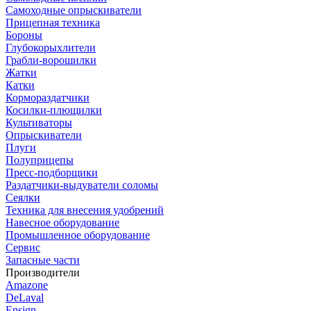
Самоходные опрыскиватели
Прицепная техника
Бороны
Глубокорыхлители
Грабли-ворошилки
Жатки
Катки
Кормораздатчики
Косилки-плющилки
Культиваторы
Опрыскиватели
Плуги
Полуприцепы
Пресс-подборщики
Раздатчики-выдуватели соломы
Сеялки
Техника для внесения удобрений
Навесное оборудование
Промышленное оборудование
Сервис
Запасные части
Производители
Amazone
DeLaval
Ensign