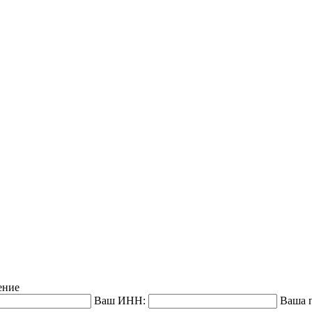
ение
Ваш ИНН:
Ваша п