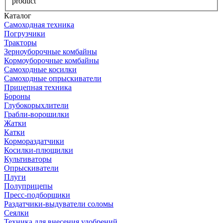
product
Каталог
Самоходная техника
Погрузчики
Тракторы
Зерноуборочные комбайны
Кормоуборочные комбайны
Самоходные косилки
Самоходные опрыскиватели
Прицепная техника
Бороны
Глубокорыхлители
Грабли-ворошилки
Жатки
Катки
Кормораздатчики
Косилки-плющилки
Культиваторы
Опрыскиватели
Плуги
Полуприцепы
Пресс-подборщики
Раздатчики-выдуватели соломы
Сеялки
Техника для внесения удобрений