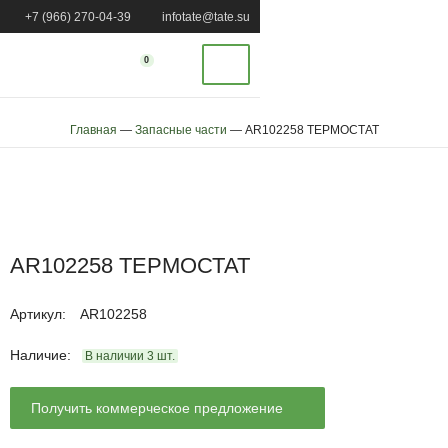
+7 (966) 270-04-39
infotate@tate.su
0
Главная
—
Запасные части
—
AR102258 ТЕРМОСТАТ
AR102258 ТЕРМОСТАТ
Артикул
:
AR102258
Наличие:
В наличии
3
шт.
Получить коммерческое предложение