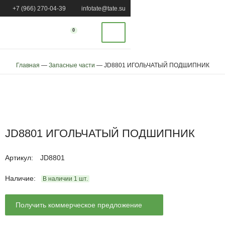
+7 (966) 270-04-39
infotate@tate.su
0
Главная
—
Запасные части
—
JD8801 ИГОЛЬЧАТЫЙ ПОДШИПНИК
JD8801 ИГОЛЬЧАТЫЙ ПОДШИПНИК
Артикул
:
JD8801
Наличие:
В наличии
1
шт.
Получить коммерческое предложение