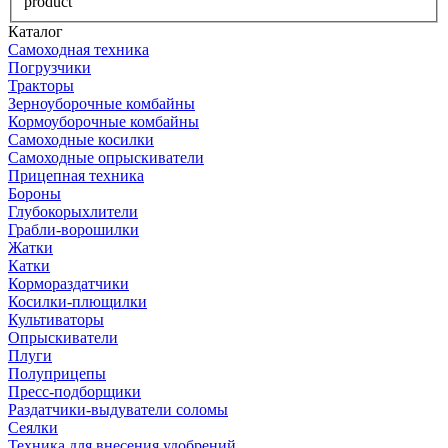
product
Каталог
Самоходная техника
Погрузчики
Тракторы
Зерноуборочные комбайны
Кормоуборочные комбайны
Самоходные косилки
Самоходные опрыскиватели
Прицепная техника
Бороны
Глубокорыхлители
Грабли-ворошилки
Жатки
Катки
Кормораздатчики
Косилки-плющилки
Культиваторы
Опрыскиватели
Плуги
Полуприцепы
Пресс-подборщики
Раздатчики-выдуватели соломы
Сеялки
Техника для внесения удобрений