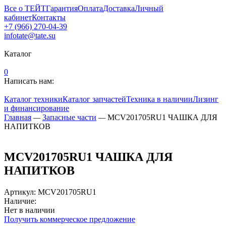
Все о ТЕЙТ
Гарантия
Оплата
Доставка
Личный
кабинет
Контакты
+7 (966) 270-04-39
infotate@tate.su
Каталог
0
Написать нам:
Каталог техники
Каталог запчастей
Техника в наличии
Лизинг
и финансирование
Главная
—
Запасные части
—
MCV201705RU1 ЧАШКА ДЛЯ
НАПИТКОВ
MCV201705RU1 ЧАШКА ДЛЯ
НАПИТКОВ
Артикул
:
MCV201705RU1
Наличие:
Нет в наличии
Получить коммерческое предложение