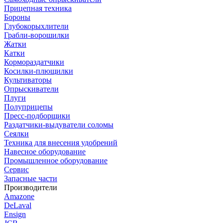
Прицепная техника
Бороны
Глубокорыхлители
Грабли-ворошилки
Жатки
Катки
Кормораздатчики
Косилки-плющилки
Культиваторы
Опрыскиватели
Плуги
Полуприцепы
Пресс-подборщики
Раздатчики-выдуватели соломы
Сеялки
Техника для внесения удобрений
Навесное оборудование
Промышленное оборудование
Сервис
Запасные части
Производители
Amazone
DeLaval
Ensign