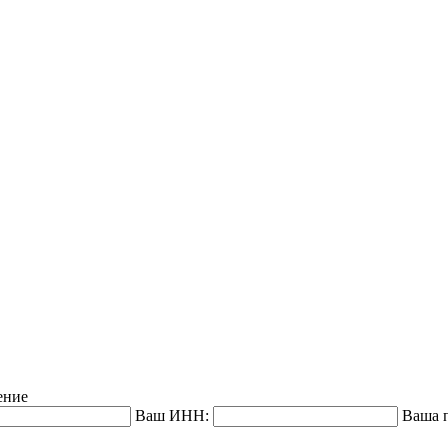
ение
Ваш ИНН:
Ваша п