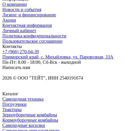
О компании
Новости и события
Лизинг и финансирование
Акции
Контактная информация
Личный кабинет
Политика конфиденциальности
Пользовательское соглашение
Контакты
+7 (966) 270-04-39
Приморский край, с. Михайловка, ул. Паровозная, 33А
Пн-Пт: 8.00 - 18:00, Сб-Вск - выходной
Написать нам
2026
©
OOO "ТЕЙТ", ИНН 2540191674
Каталог
Самоходная техника
Погрузчики
Тракторы
Зерноуборочные комбайны
Кормоуборочные комбайны
Самоходные косилки
Самоходные опрыскиватели