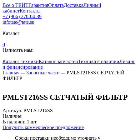
Все о ТЕЙТ
Гарантия
Оплата
Доставка
Личный
кабинет
Контакты
+7 (966) 270-04-39
infotate@tate.su
Каталог
0
Написать нам:
Каталог техники
Каталог запчастей
Техника в наличии
Лизинг
и финансирование
Главная
—
Запасные части
—
PMLST216SS СЕТЧАТЫЙ
ФИЛЬТР
PMLST216SS СЕТЧАТЫЙ ФИЛЬТР
Артикул
:
PMLST216SS
Наличие:
В наличии
1
шт.
Получить коммерческое предложение
Сроки поставки необходимо уточнять у