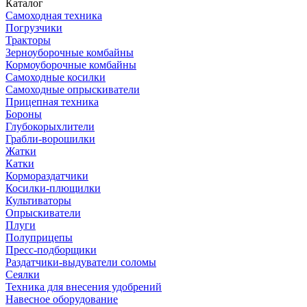
Каталог
Самоходная техника
Погрузчики
Тракторы
Зерноуборочные комбайны
Кормоуборочные комбайны
Самоходные косилки
Самоходные опрыскиватели
Прицепная техника
Бороны
Глубокорыхлители
Грабли-ворошилки
Жатки
Катки
Кормораздатчики
Косилки-плющилки
Культиваторы
Опрыскиватели
Плуги
Полуприцепы
Пресс-подборщики
Раздатчики-выдуватели соломы
Сеялки
Техника для внесения удобрений
Навесное оборудование