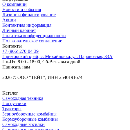
О компании
Новости и события
Лизинг и финансирование
Акции
Контактная информация
Личный кабинет
Политика конфиденциальности
Пользовательское соглашение
Контакты
+7 (966) 270-04-39
Приморский край, с. Михайловка, ул. Паровозная, 33А
Пн-Пт: 8.00 - 18:00, Сб-Вск - выходной
Написать нам
2026
©
OOO "ТЕЙТ", ИНН 2540191674
Каталог
Самоходная техника
Погрузчики
Тракторы
Зерноуборочные комбайны
Кормоуборочные комбайны
Самоходные косилки
Самоходные опрыскиватели