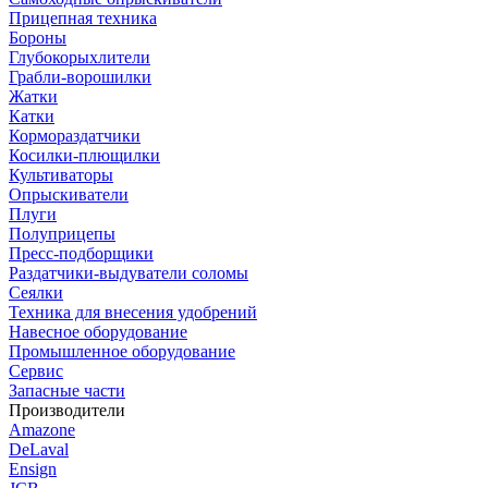
Прицепная техника
Бороны
Глубокорыхлители
Грабли-ворошилки
Жатки
Катки
Кормораздатчики
Косилки-плющилки
Культиваторы
Опрыскиватели
Плуги
Полуприцепы
Пресс-подборщики
Раздатчики-выдуватели соломы
Сеялки
Техника для внесения удобрений
Навесное оборудование
Промышленное оборудование
Сервис
Запасные части
Производители
Amazone
DeLaval
Ensign