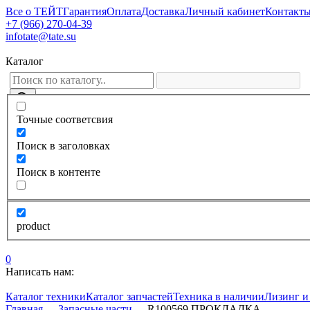
Все о ТЕЙТ
Гарантия
Оплата
Доставка
Личный кабинет
Контакт
+7 (966) 270-04-39
infotate@tate.su
Каталог
Точные соответсвия
Поиск в заголовках
Поиск в контенте
product
0
Написать нам:
Каталог техники
Каталог запчастей
Техника в наличии
Лизинг и
Главная
—
Запасные части
—
R100569 ПРОКЛАДКА