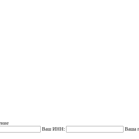
ение
Ваш ИНН:
Ваша п