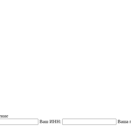
ение
Ваш ИНН:
Ваша п