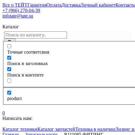
Все о ТЕЙТ
Гарантия
Оплата
Доставка
Личный кабинет
Контакт
+7 (966) 270-04-39
infotate@tate.su
Каталог
Точные соответсвия
Поиск в заголовках
Поиск в контенте
product
0
Написать нам:
Каталог техники
Каталог запчастей
Техника в наличии
Лизинг и
Главная
—
Запасные части
—
R111085 ФИТИНГ