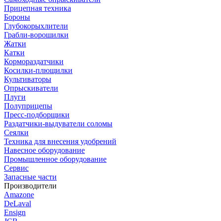
Прицепная техника
Бороны
Глубокорыхлители
Грабли-ворошилки
Жатки
Катки
Кормораздатчики
Косилки-плющилки
Культиваторы
Опрыскиватели
Плуги
Полуприцепы
Пресс-подборщики
Раздатчики-выдуватели соломы
Сеялки
Техника для внесения удобрений
Навесное оборудование
Промышленное оборудование
Сервис
Запасные части
Производители
Amazone
DeLaval
Ensign