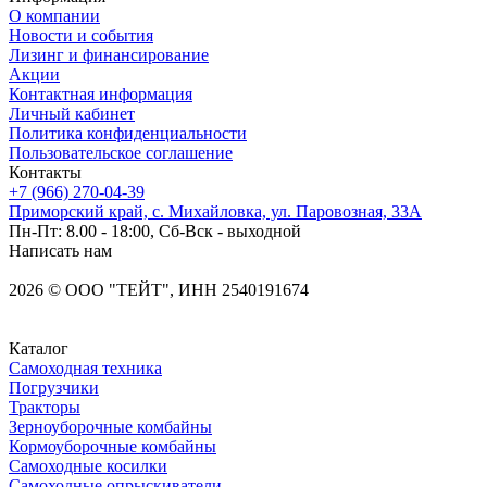
О компании
Новости и события
Лизинг и финансирование
Акции
Контактная информация
Личный кабинет
Политика конфиденциальности
Пользовательское соглашение
Контакты
+7 (966) 270-04-39
Приморский край, с. Михайловка, ул. Паровозная, 33А
Пн-Пт: 8.00 - 18:00, Сб-Вск - выходной
Написать нам
2026
©
OOO "ТЕЙТ", ИНН 2540191674
Каталог
Самоходная техника
Погрузчики
Тракторы
Зерноуборочные комбайны
Кормоуборочные комбайны
Самоходные косилки
Самоходные опрыскиватели