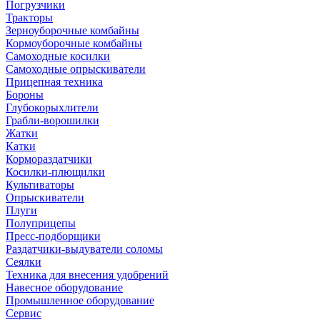
Погрузчики
Тракторы
Зерноуборочные комбайны
Кормоуборочные комбайны
Самоходные косилки
Самоходные опрыскиватели
Прицепная техника
Бороны
Глубокорыхлители
Грабли-ворошилки
Жатки
Катки
Кормораздатчики
Косилки-плющилки
Культиваторы
Опрыскиватели
Плуги
Полуприцепы
Пресс-подборщики
Раздатчики-выдуватели соломы
Сеялки
Техника для внесения удобрений
Навесное оборудование
Промышленное оборудование
Сервис