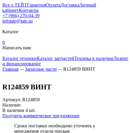
Все о ТЕЙТ
Гарантия
Оплата
Доставка
Личный
кабинет
Контакты
+7 (966) 270-04-39
infotate@tate.su
Каталог
0
Написать нам:
Каталог техники
Каталог запчастей
Техника в наличии
Лизинг
и финансирование
Главная
—
Запасные части
—
R124859 ВИНТ
R124859 ВИНТ
Артикул
:
R124859
Наличие:
В наличии
4
шт.
Получить коммерческое предложение
Сроки поставки необходимо уточнять у
менеджеров отдела продаж