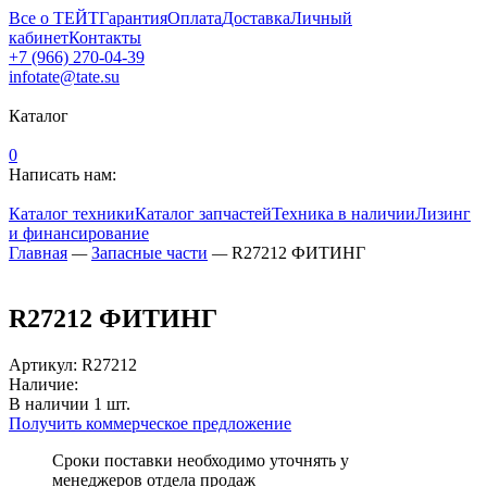
Все о ТЕЙТ
Гарантия
Оплата
Доставка
Личный
кабинет
Контакты
+7 (966) 270-04-39
infotate@tate.su
Каталог
0
Написать нам:
Каталог техники
Каталог запчастей
Техника в наличии
Лизинг
и финансирование
Главная
—
Запасные части
—
R27212 ФИТИНГ
R27212 ФИТИНГ
Артикул
:
R27212
Наличие:
В наличии
1
шт.
Получить коммерческое предложение
Сроки поставки необходимо уточнять у
менеджеров отдела продаж