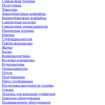
Самоходная техника
Погрузчики
Тракторы
Зерноуборочные комбайны
Кормоуборочные комбайны
Самоходные косилки
Самоходные опрыскиватели
Прицепная техника
Бороны
Глубокорыхлители
Грабли-ворошилки
Жатки
Катки
Кормораздатчики
Косилки-плющилки
Культиваторы
Опрыскиватели
Плуги
Полуприцепы
Пресс-подборщики
Раздатчики-выдуватели соломы
Сеялки
Техника для внесения удобрений
Навесное оборудование
Промышленное оборудование