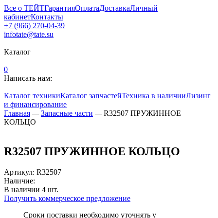
Все о ТЕЙТ
Гарантия
Оплата
Доставка
Личный
кабинет
Контакты
+7 (966) 270-04-39
infotate@tate.su
Каталог
0
Написать нам:
Каталог техники
Каталог запчастей
Техника в наличии
Лизинг
и финансирование
Главная
—
Запасные части
—
R32507 ПРУЖИННОЕ
КОЛЬЦО
R32507 ПРУЖИННОЕ КОЛЬЦО
Артикул
:
R32507
Наличие:
В наличии
4
шт.
Получить коммерческое предложение
Сроки поставки необходимо уточнять у