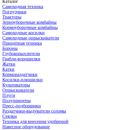
Каталог
Самоходная техника
Погрузчики
Тракторы
Зерноуборочные комбайны
Кормоуборочные комбайны
Самоходные косилки
Самоходные опрыскиватели
Прицепная техника
Бороны
Глубокорыхлители
Грабли-ворошилки
Жатки
Катки
Кормораздатчики
Косилки-плющилки
Культиваторы
Опрыскиватели
Плуги
Полуприцепы
Пресс-подборщики
Раздатчики-выдуватели соломы
Сеялки
Техника для внесения удобрений
Навесное оборудование