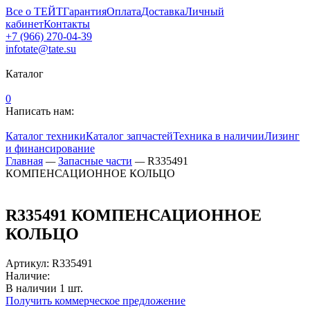
Все о ТЕЙТ
Гарантия
Оплата
Доставка
Личный
кабинет
Контакты
+7 (966) 270-04-39
infotate@tate.su
Каталог
0
Написать нам:
Каталог техники
Каталог запчастей
Техника в наличии
Лизинг
и финансирование
Главная
—
Запасные части
—
R335491
КОМПЕНСАЦИОННОЕ КОЛЬЦО
R335491 КОМПЕНСАЦИОННОЕ
КОЛЬЦО
Артикул
:
R335491
Наличие:
В наличии
1
шт.
Получить коммерческое предложение