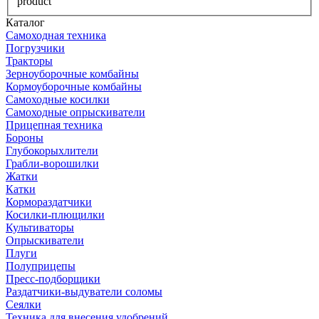
product
Каталог
Самоходная техника
Погрузчики
Тракторы
Зерноуборочные комбайны
Кормоуборочные комбайны
Самоходные косилки
Самоходные опрыскиватели
Прицепная техника
Бороны
Глубокорыхлители
Грабли-ворошилки
Жатки
Катки
Кормораздатчики
Косилки-плющилки
Культиваторы
Опрыскиватели
Плуги
Полуприцепы
Пресс-подборщики
Раздатчики-выдуватели соломы
Сеялки
Техника для внесения удобрений