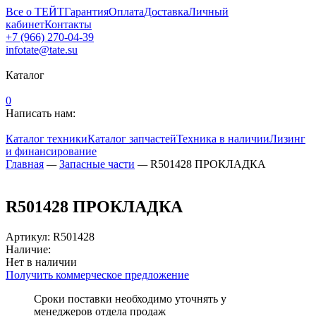
Все о ТЕЙТ
Гарантия
Оплата
Доставка
Личный
кабинет
Контакты
+7 (966) 270-04-39
infotate@tate.su
Каталог
0
Написать нам:
Каталог техники
Каталог запчастей
Техника в наличии
Лизинг
и финансирование
Главная
—
Запасные части
—
R501428 ПРОКЛАДКА
R501428 ПРОКЛАДКА
Артикул
:
R501428
Наличие:
Нет в наличии
Получить коммерческое предложение
Сроки поставки необходимо уточнять у
менеджеров отдела продаж