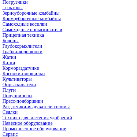
Погрузчики
Тракторы
Зерноуборочные комбайны
Кормоуборочные комбайны
Самоходные косилки
Самоходные опрыскиватели
Прицепная техника
Бороны
Глубокорыхлители
Грабли-ворошилки
Жатки
Катки
Кормораздатчики
Косилки-плющилки
Культиваторы
Опрыскиватели
Плуги
Полуприцепы
Пресс-подборщики
Раздатчики-выдуватели соломы
Сеялки
Техника для внесения удобрений
Навесное оборудование
Промышленное оборудование
Сервис