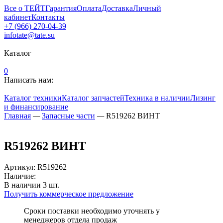
Все о ТЕЙТ
Гарантия
Оплата
Доставка
Личный
кабинет
Контакты
+7 (966) 270-04-39
infotate@tate.su
Каталог
0
Написать нам:
Каталог техники
Каталог запчастей
Техника в наличии
Лизинг
и финансирование
Главная
—
Запасные части
—
R519262 ВИНТ
R519262 ВИНТ
Артикул
:
R519262
Наличие:
В наличии
3
шт.
Получить коммерческое предложение
Сроки поставки необходимо уточнять у
менеджеров отдела продаж