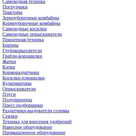
Самоходная техника
Погрузчики
Тракторы
Зерноуборочные комбайны
Кормоуборочные комбайны
Самоходные косилки
Самоходные опрыскиватели
Прицепная техника
Бороны
Глубокорыхлители
Грабли-ворошилки
Жатки
Катки
Кормораздатчики
Косилки-плющилки
Культиваторы
Опрыскиватели
Плуги
Полуприцепы
Пресс-подборщики
Раздатчики-выдуватели соломы
Сеялки
Техника для внесения удобрений
Навесное оборудование
Промышленное оборудование