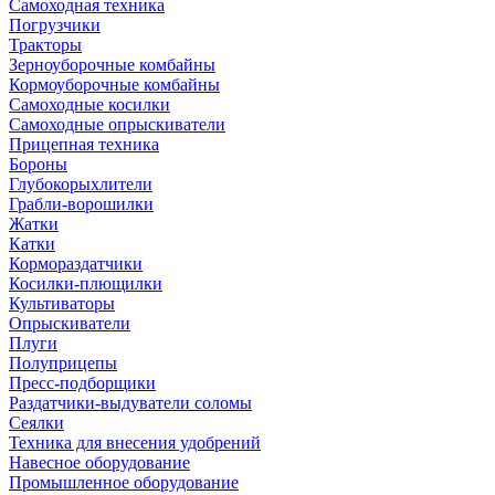
Самоходная техника
Погрузчики
Тракторы
Зерноуборочные комбайны
Кормоуборочные комбайны
Самоходные косилки
Самоходные опрыскиватели
Прицепная техника
Бороны
Глубокорыхлители
Грабли-ворошилки
Жатки
Катки
Кормораздатчики
Косилки-плющилки
Культиваторы
Опрыскиватели
Плуги
Полуприцепы
Пресс-подборщики
Раздатчики-выдуватели соломы
Сеялки
Техника для внесения удобрений
Навесное оборудование
Промышленное оборудование