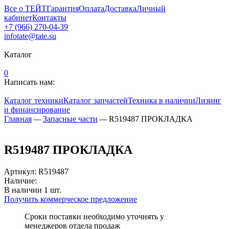
Все о ТЕЙТ
Гарантия
Оплата
Доставка
Личный
кабинет
Контакты
+7 (966) 270-04-39
infotate@tate.su
Каталог
0
Написать нам:
Каталог техники
Каталог запчастей
Техника в наличии
Лизинг
и финансирование
Главная
—
Запасные части
—
R519487 ПРОКЛАДКА
R519487 ПРОКЛАДКА
Артикул
:
R519487
Наличие:
В наличии
1
шт.
Получить коммерческое предложение
Сроки поставки необходимо уточнять у
менеджеров отдела продаж