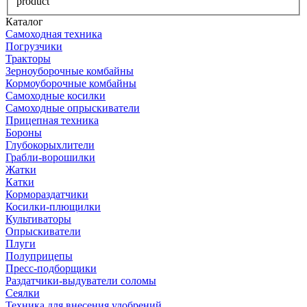
product
Каталог
Самоходная техника
Погрузчики
Тракторы
Зерноуборочные комбайны
Кормоуборочные комбайны
Самоходные косилки
Самоходные опрыскиватели
Прицепная техника
Бороны
Глубокорыхлители
Грабли-ворошилки
Жатки
Катки
Кормораздатчики
Косилки-плющилки
Культиваторы
Опрыскиватели
Плуги
Полуприцепы
Пресс-подборщики
Раздатчики-выдуватели соломы
Сеялки
Техника для внесения удобрений