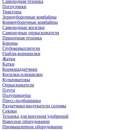
Самоходная техника
Погрузчики
Тракторы
Зерноуборочные комбайны
Кормоуборочные комбайны
Самоходные косилки
Самоходные опрыскиватели
Прицепная техника
Бороны
Глубокорыхлители
Грабли-ворошилки
Жатки
Катки
Кормораздатчики
Косилки-плющилки
Культиваторы
Опрыскиватели
Плуги
Полуприцепы
Пресс-подборщики
Раздатчики-выдуватели соломы
Сеялки
Техника для внесения удобрений
Навесное оборудование
Промышленное оборудование