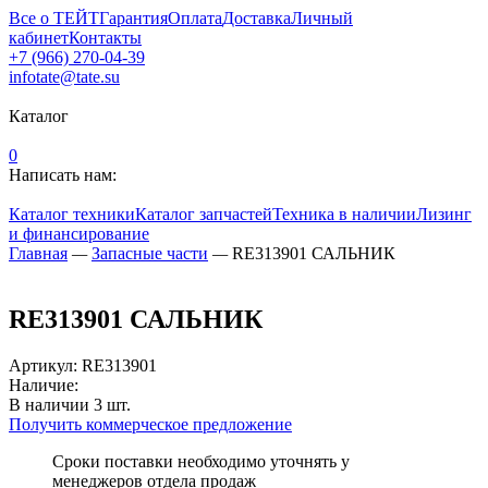
Все о ТЕЙТ
Гарантия
Оплата
Доставка
Личный
кабинет
Контакты
+7 (966) 270-04-39
infotate@tate.su
Каталог
0
Написать нам:
Каталог техники
Каталог запчастей
Техника в наличии
Лизинг
и финансирование
Главная
—
Запасные части
—
RE313901 САЛЬНИК
RE313901 САЛЬНИК
Артикул
:
RE313901
Наличие:
В наличии
3
шт.
Получить коммерческое предложение
Сроки поставки необходимо уточнять у
менеджеров отдела продаж