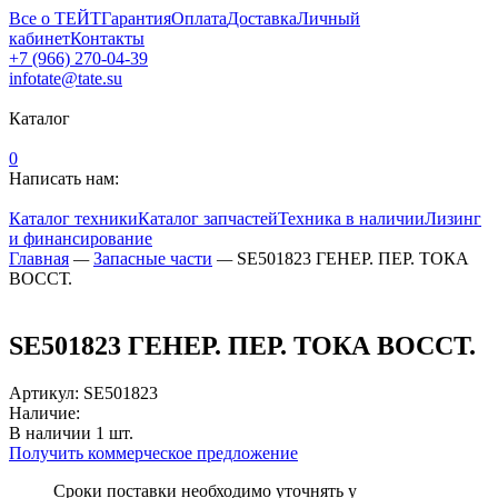
Все о ТЕЙТ
Гарантия
Оплата
Доставка
Личный
кабинет
Контакты
+7 (966) 270-04-39
infotate@tate.su
Каталог
0
Написать нам:
Каталог техники
Каталог запчастей
Техника в наличии
Лизинг
и финансирование
Главная
—
Запасные части
—
SE501823 ГЕНЕР. ПЕР. ТОКА
ВОССТ.
SE501823 ГЕНЕР. ПЕР. ТОКА ВОССТ.
Артикул
:
SE501823
Наличие:
В наличии
1
шт.
Получить коммерческое предложение
Сроки поставки необходимо уточнять у