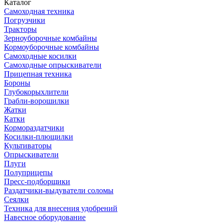
Каталог
Самоходная техника
Погрузчики
Тракторы
Зерноуборочные комбайны
Кормоуборочные комбайны
Самоходные косилки
Самоходные опрыскиватели
Прицепная техника
Бороны
Глубокорыхлители
Грабли-ворошилки
Жатки
Катки
Кормораздатчики
Косилки-плющилки
Культиваторы
Опрыскиватели
Плуги
Полуприцепы
Пресс-подборщики
Раздатчики-выдуватели соломы
Сеялки
Техника для внесения удобрений
Навесное оборудование