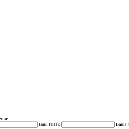
ение
Ваш ИНН:
Ваша п