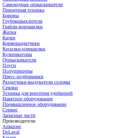
Самоходные опрыскиватели
Прицепная техника
Бороны
Глубокорыхлители
Грабли-ворошилки
Жатки
Катки
Кормораздатчики
Косилки-плющилки
Культиваторы
Опрыскиватели
Плуги
Полуприцепы
Пресс-подборщики
Раздатчики-выдуватели соломы
Сеялки
Техника для внесения удобрений
Навесное оборудование
Промышленное оборудование
Сервис
Запасные части
Производители
Amazone
DeLaval
Ensign