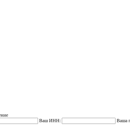
ение
Ваш ИНН:
Ваша п