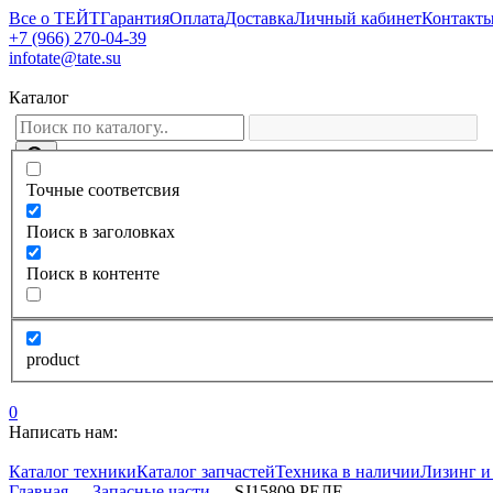
Все о ТЕЙТ
Гарантия
Оплата
Доставка
Личный кабинет
Контакт
+7 (966) 270-04-39
infotate@tate.su
Каталог
Точные соответсвия
Поиск в заголовках
Поиск в контенте
product
0
Написать нам:
Каталог техники
Каталог запчастей
Техника в наличии
Лизинг и
Главная
—
Запасные части
—
SJ15809 РЕЛЕ