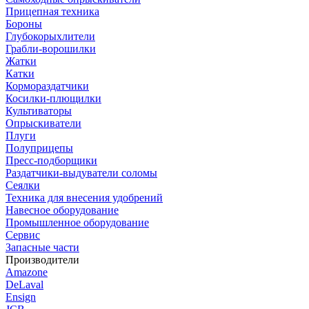
Прицепная техника
Бороны
Глубокорыхлители
Грабли-ворошилки
Жатки
Катки
Кормораздатчики
Косилки-плющилки
Культиваторы
Опрыскиватели
Плуги
Полуприцепы
Пресс-подборщики
Раздатчики-выдуватели соломы
Сеялки
Техника для внесения удобрений
Навесное оборудование
Промышленное оборудование
Сервис
Запасные части
Производители
Amazone
DeLaval
Ensign