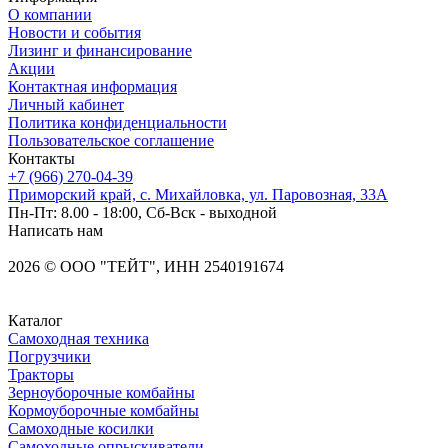
О компании
Новости и события
Лизинг и финансирование
Акции
Контактная информация
Личный кабинет
Политика конфиденциальности
Пользовательское соглашение
Контакты
+7 (966) 270-04-39
Приморский край, с. Михайловка, ул. Паровозная, 33А
Пн-Пт: 8.00 - 18:00, Сб-Вск - выходной
Написать нам
2026
©
OOO "ТЕЙТ", ИНН 2540191674
Каталог
Самоходная техника
Погрузчики
Тракторы
Зерноуборочные комбайны
Кормоуборочные комбайны
Самоходные косилки
Самоходные опрыскиватели