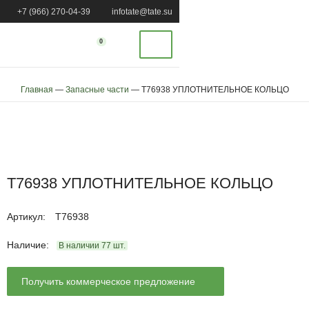
+7 (966) 270-04-39
infotate@tate.su
0
Главная
—
Запасные части
—
T76938 УПЛОТНИТЕЛЬНОЕ КОЛЬЦО
T76938 УПЛОТНИТЕЛЬНОЕ КОЛЬЦО
Артикул
:
T76938
Наличие:
В наличии
77
шт.
Получить коммерческое предложение