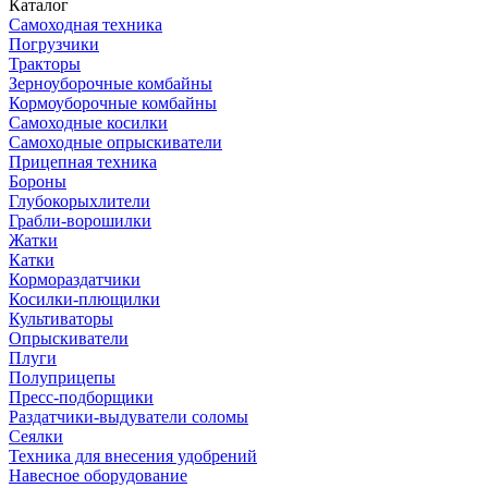
Каталог
Самоходная техника
Погрузчики
Тракторы
Зерноуборочные комбайны
Кормоуборочные комбайны
Самоходные косилки
Самоходные опрыскиватели
Прицепная техника
Бороны
Глубокорыхлители
Грабли-ворошилки
Жатки
Катки
Кормораздатчики
Косилки-плющилки
Культиваторы
Опрыскиватели
Плуги
Полуприцепы
Пресс-подборщики
Раздатчики-выдуватели соломы
Сеялки
Техника для внесения удобрений
Навесное оборудование