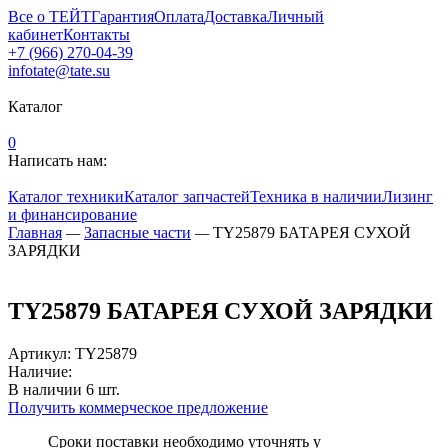
Все о ТЕЙТ
Гарантия
Оплата
Доставка
Личный
кабинет
Контакты
+7 (966) 270-04-39
infotate@tate.su
Каталог
0
Написать нам:
Каталог техники
Каталог запчастей
Техника в наличии
Лизинг
и финансирование
Главная
—
Запасные части
—
TY25879 БАТАРЕЯ СУХОЙ
ЗАРЯДКИ
TY25879 БАТАРЕЯ СУХОЙ ЗАРЯДКИ
Артикул
:
TY25879
Наличие:
В наличии
6
шт.
Получить коммерческое предложение
Сроки поставки необходимо уточнять у